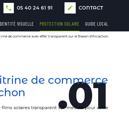
05 40 24 61 91
create
CONTACT
IDENTITÉ VISUELLE
PROTECTION SOLAIRE
GUIDE LOCAL
itrine de commerce avec effet transparent sur le Bassin d'Arcachon
.01
vitrine de commerce
achon
films solaires transparent sur-mesure pour votre