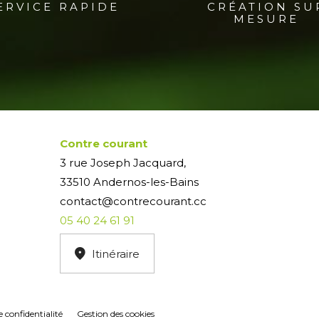
ERVICE RAPIDE
CRÉATION SU
MESURE
Contre courant
3 rue Joseph Jacquard,
33510 Andernos-les-Bains
contact@contrecourant.cc
05 40 24 61 91
Itinéraire
e confidentialité
Gestion des cookies