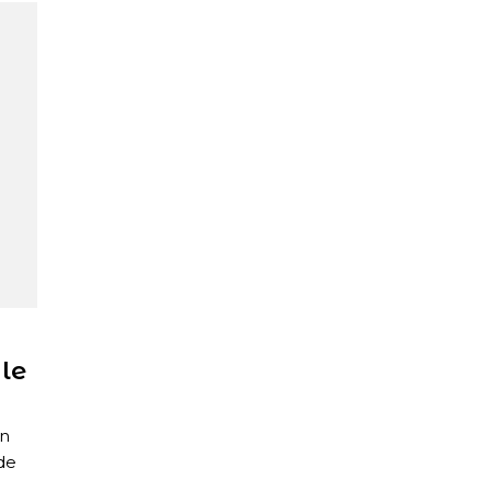
n
 le
in
de