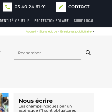
05 40 24 61 91
create
CONTACT
IDENTITÉ VISUELLE
PROTECTION SOLAIRE
GUIDE LOCAL
Accueil
>
Signalétique
>
Enseignes publicitaire
>
e
Rechercher
Nous écrire
Les champs indiqués par un
astérisque (*) sont obligatoires